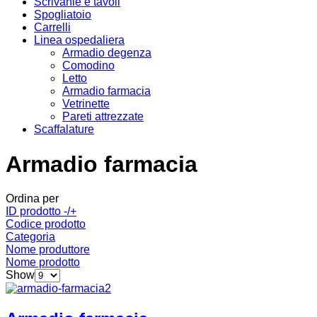
Scrivanie e tavoli
Spogliatoio
Carrelli
Linea ospedaliera
Armadio degenza
Comodino
Letto
Armadio farmacia
Vetrinette
Pareti attrezzate
Scaffalature
Armadio farmacia
Ordina per
ID prodotto -/+
Codice prodotto
Categoria
Nome produttore
Nome prodotto
Show