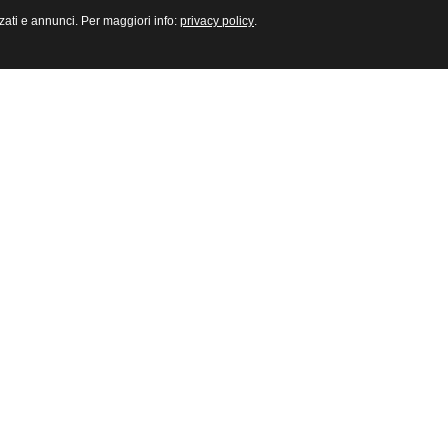
zzati e annunci. Per maggiori info:
privacy policy
.