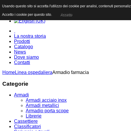
Usando questo sito si accetta l'utilizzo dei cookie per analisi, contenuti personali
Accetto i cookie per questo sito.
Accetto
La nostra storia
Prodotti
Catalogo
News
Dove siamo
Contatti
Home
Linea ospedaliera
Armadio farmacia
Categorie
Armadi
Armadi acciaio inox
Armadi metallici
Armadio porta scope
Librerie
Cassettiere
Classificatori