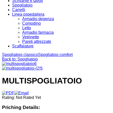
Scrivanie e tavoli
Spogliatoio
Carrelli
Linea ospedaliera
Armadio degenza
Comodino
Letto
Armadio farmacia
Vetrinette
Pareti attrezzate
Scaffalature
Spogliatoio classico
Spogliatoio comfort
Back to: Spogliatoio
MULTISPOGLIATOIO
Rating: Not Rated Yet
Priching Details: