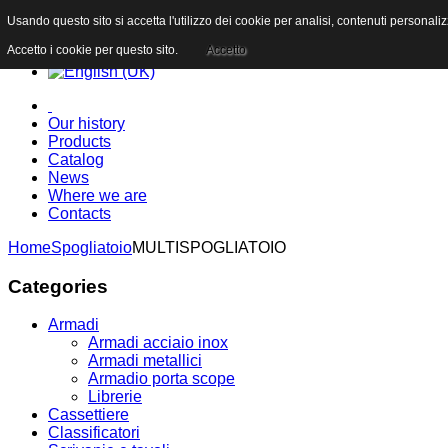
Usando questo sito si accetta l'utilizzo dei cookie per analisi, contenuti personali
Accetto i cookie per questo sito.
Accetto
Our history
Products
Catalog
News
Where we are
Contacts
Home
Spogliatoio
MULTISPOGLIATOIO
Categories
Armadi
Armadi acciaio inox
Armadi metallici
Armadio porta scope
Librerie
Cassettiere
Classificatori